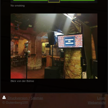
No smoking
Blick von der Bühne
Druckversion
|
Sitemap
Login
© Gutenberg100
Webansicht