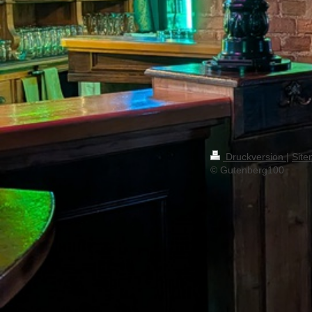
Druckversion
|
Sit
© Gutenberg100