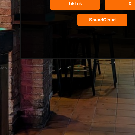
TikTok
X
SoundCloud
emap